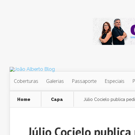
Coberturas
Galerias
Passaporte
Especiais
Home
Capa
Júlio Cocielo publica ped
Júlio Cocielo publica