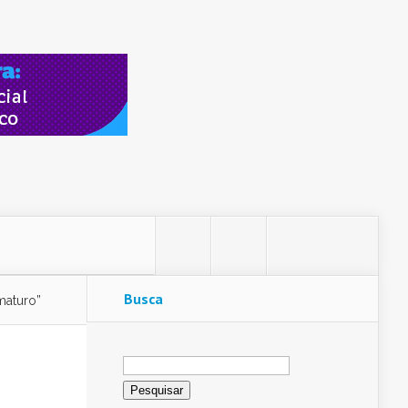
Busca
maturo”
Pesquisar
por: