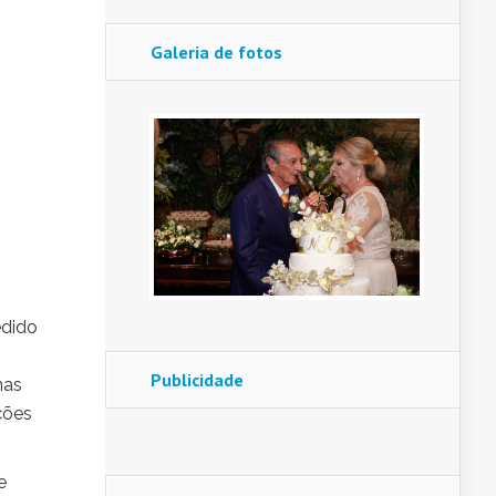
Galeria de fotos
edido
Publicidade
nas
ções
e