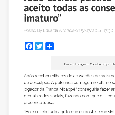
aceito todas as cons
imaturo”
Posted By
Eduarda Andrade
on 5/07/2018, 17:30
Facebook
Twitter
Share
Em seu Instagram, Cocielo compartilh
Após receber milhares de acusações de racismo, 
de desculpas. A polêmica começou no último sá
jogador da França Mbappé “conseguiria fazer ar
demais redes sociais, fazendo com que os segui
preconceituosas.
“Hoje eu leio tudo aquilo que eu postei e me si