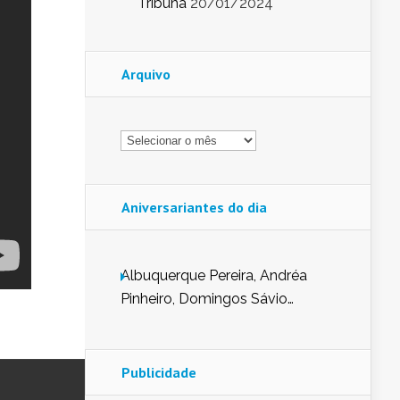
Tribuna
20/01/2024
Arquivo
Arquivo
Aniversariantes do dia
Albuquerque Pereira, Andréa
Pinheiro, Domingos Sávio
Mendes, Eduardo Pessoa de
Carvalho, Erika Guerra, Evaldo
Nunes de Sena, Fátima Peixoto,
Publicidade
Glória Pereira, Kátia Mesel,