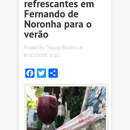
refrescantes em
Fernando de
Noronha para o
verão
Posted By
Thayse Boldrini
on
8/10/2018, 11:30
Facebook
Twitter
Share