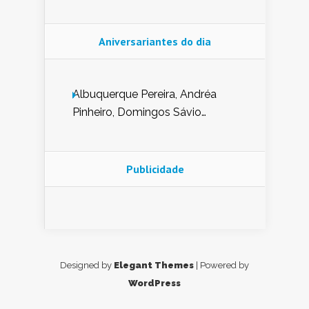
Aniversariantes do dia
Albuquerque Pereira, Andréa
Pinheiro, Domingos Sávio
Mendes, Eduardo Pessoa de
Carvalho, Erika Guerra, Evaldo
Nunes de Sena, Fátima Peixoto,
Publicidade
Glória Pereira, Kátia Mesel,
Marcus Prado, Maria Gorete
Dantas Barreto, Sebastião
Teixeira e Zeca Monteiro.
Designed by
Elegant Themes
| Powered by
WordPress