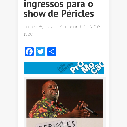
ingressos para o
show de Péricles
Posted By
Juliana Aguiar
on 6/11/2018,
11:20
Facebook
Twitter
Share