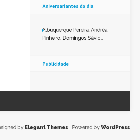
Aniversariantes do dia
Albuquerque Pereira, Andréa
Pinheiro, Domingos Sávio
Mendes, Eduardo Pessoa de
Carvalho, Erika Guerra, Evaldo
Nunes de Sena, Fátima Peixoto,
Publicidade
Glória Pereira, Kátia Mesel,
Marcus Prado, Maria Gorete
Dantas Barreto, Sebastião
Teixeira e Zeca Monteiro.
signed by
Elegant Themes
| Powered by
WordPress