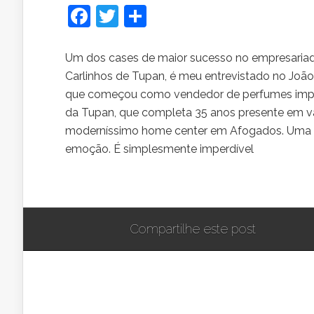
Facebook
Twitter
Share
Um dos cases de maior sucesso no empresaria
Carlinhos de Tupan, é meu entrevistado no João A
que começou como vendedor de perfumes import
da Tupan, que completa 35 anos presente em vá
moderníssimo home center em Afogados. Uma f
emoção. É simplesmente imperdível
Compartilhe este post