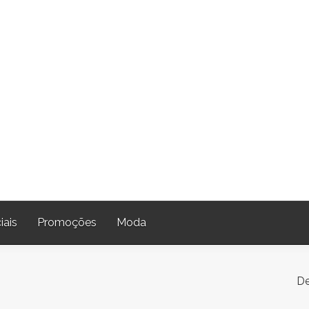
iais
Promoções
Moda
De