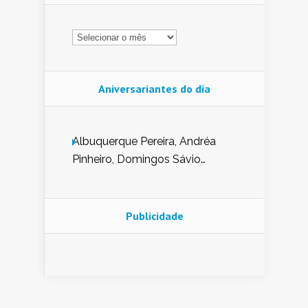
Arquivo
Aniversariantes do dia
Albuquerque Pereira, Andréa
Pinheiro, Domingos Sávio
Mendes, Eduardo Pessoa de
Carvalho, Erika Guerra, Evaldo
Nunes de Sena, Fátima Peixoto,
Publicidade
Glória Pereira, Kátia Mesel,
Marcus Prado, Maria Gorete
Dantas Barreto, Sebastião
Teixeira e Zeca Monteiro.