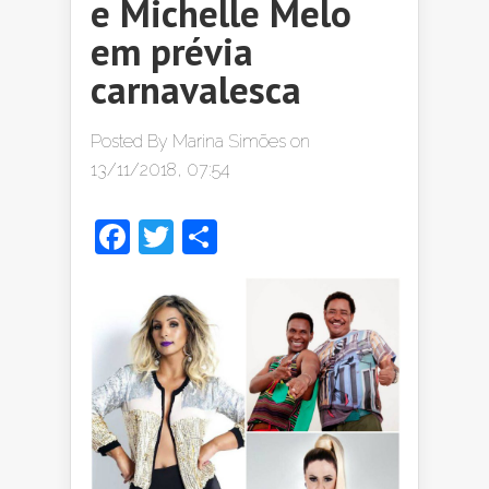
e Michelle Melo
em prévia
carnavalesca
Posted By
Marina Simões
on
13/11/2018, 07:54
Facebook
Twitter
Share