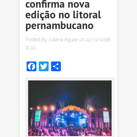
confirma nova
edição no litoral
pernambucano
Posted By
Juliana Aguiar
on 22/11/2018,
11:30
Facebook
Twitter
Share