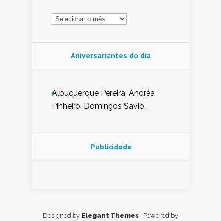
Arquivo
Aniversariantes do dia
Albuquerque Pereira, Andréa
Pinheiro, Domingos Sávio
Mendes, Eduardo Pessoa de
Carvalho, Erika Guerra, Evaldo
Nunes de Sena, Fátima Peixoto,
Publicidade
Glória Pereira, Kátia Mesel,
Marcus Prado, Maria Gorete
Dantas Barreto, Sebastião
Teixeira e Zeca Monteiro.
Designed by
Elegant Themes
| Powered by