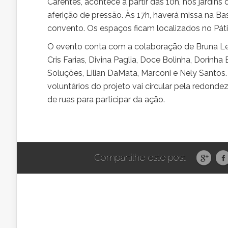
Carentes, acontece a partir das 10h, nos jardins
aferição de pressão. Às 17h, haverá missa na Bas
convento. Os espaços ficam localizados no Páti
O evento conta com a colaboração de Bruna Le
Cris Farias, Divina Paglia, Doce Bolinha, Dorinh
Soluções, Lilian DaMata, Marconi e Nely Santos.
voluntários do projeto vai circular pela redond
de ruas para participar da ação.
Compartilhe este post