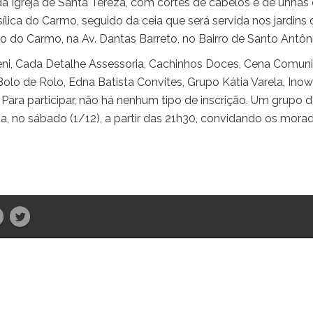
 da Igreja de Santa Tereza, com cortes de cabelos e de unhas 
ílica do Carmo, seguido da ceia que será servida nos jardins
o do Carmo, na Av. Dantas Barreto, no Bairro de Santo Antôni
ni, Cada Detalhe Assessoria, Cachinhos Doces, Cena Comuni
a Bolo de Rolo, Edna Batista Convites, Grupo Kátia Varela, Ino
 Para participar, não há nenhum tipo de inscrição. Um grupo 
eza, no sábado (1/12), a partir das 21h30, convidando os mora