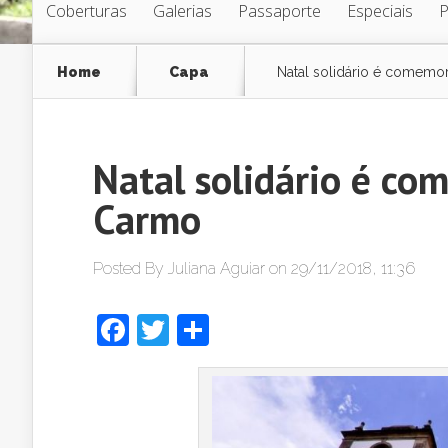
Coberturas
Galerias
Passaporte
Especiais
Home
Capa
Natal solidário é comemo
Natal solidário é co
Carmo
Posted By
Juliana Aguiar
on 29/11/2018, 11:36
Facebook
Twitter
Share