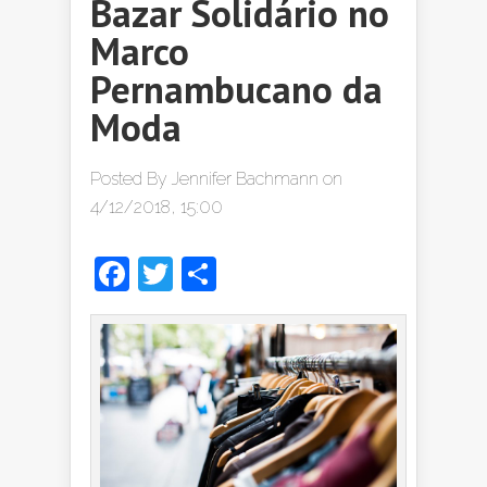
Bazar Solidário no
Marco
Pernambucano da
Moda
Posted By
Jennifer Bachmann
on
4/12/2018, 15:00
Facebook
Twitter
Share