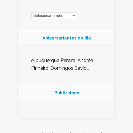
Arquivo
Aniversariantes do dia
Albuquerque Pereira, Andréa
Pinheiro, Domingos Sávio
Mendes, Eduardo Pessoa de
Carvalho, Erika Guerra, Evaldo
Nunes de Sena, Fátima Peixoto,
Publicidade
Glória Pereira, Kátia Mesel,
Marcus Prado, Maria Gorete
Dantas Barreto, Sebastião
Teixeira e Zeca Monteiro.