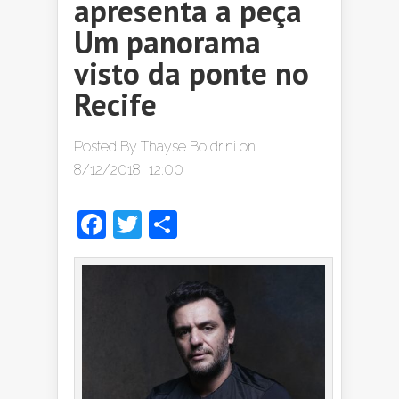
apresenta a peça
Um panorama
visto da ponte no
Recife
Posted By
Thayse Boldrini
on
8/12/2018, 12:00
Facebook
Twitter
Share