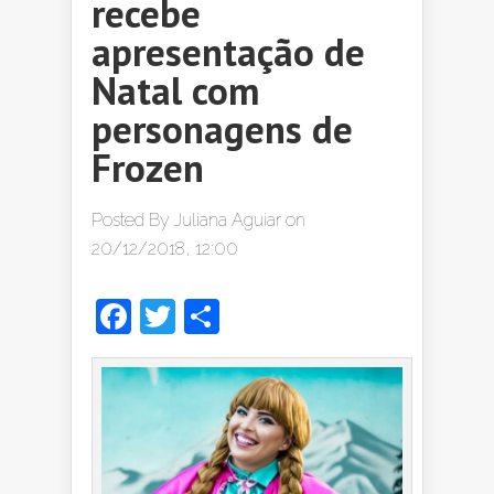
recebe
apresentação de
Natal com
personagens de
Frozen
Posted By
Juliana Aguiar
on
20/12/2018, 12:00
Facebook
Twitter
Share