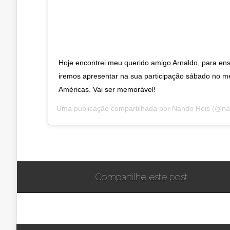
Hoje encontrei meu querido amigo Arnaldo, para en
iremos apresentar na sua participação sábado no 
Américas. Vai ser memorável!
Uma publicação compartilhada por
Nando Reis
(@na
Compartilhe este post