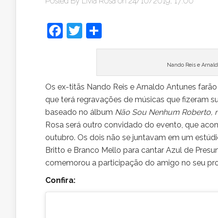
Posted By
Lívia Rosa
on 24/10/2019, 17:00
Facebook
Twitter
Share
Nando Reis e Arnal
Os ex-titãs Nando Reis e Arnaldo Antunes farão
que terá regravações de músicas que fizeram 
baseado no álbum
Não Sou Nenhum Roberto, m
Rosa será outro convidado do evento, que acon
outubro. Os dois não se juntavam em um estúdi
Britto e Branco Mello para cantar Azul de Pres
comemorou a participação do amigo no seu pro
Confira: