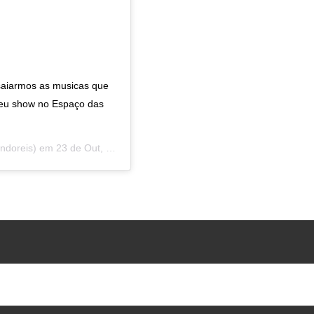
saiarmos as musicas que
meu show no Espaço das
ndoreis) em
23 de Out, 2019 às 6:19 PDT