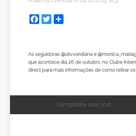
Posted By
Lívia Rosa
on 24/10/2019, 18:31
Facebook
Twitter
Share
As seguidoras @silvveridiana e @monica_maria
que acontece dia 26 de outubro, no Clube Int
direct para mais informações de como retirar os
Compartilhe este post