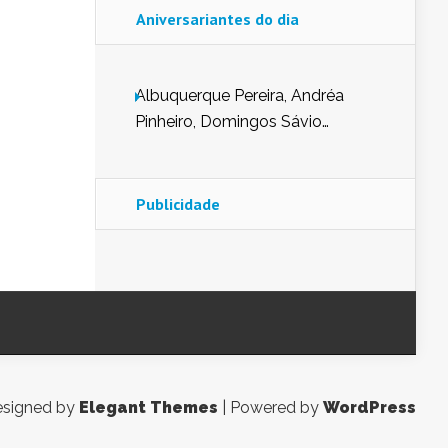
Aniversariantes do dia
Albuquerque Pereira, Andréa
Pinheiro, Domingos Sávio
Mendes, Eduardo Pessoa de
Carvalho, Erika Guerra, Evaldo
Nunes de Sena, Fátima Peixoto,
Publicidade
Glória Pereira, Kátia Mesel,
Marcus Prado, Maria Gorete
Dantas Barreto, Sebastião
Teixeira e Zeca Monteiro.
signed by
Elegant Themes
| Powered by
WordPress