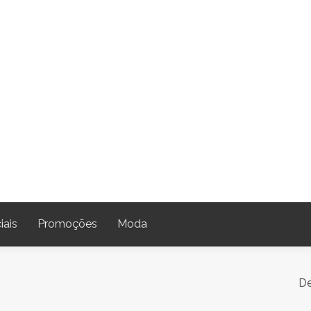
iais
Promoções
Moda
De