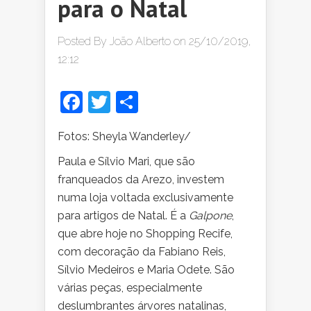
para o Natal
Posted By
João Alberto
on 25/10/2019,
12:12
Facebook
Twitter
Share
Fotos: Sheyla Wanderley/
Paula e Sílvio Mari, que são
franqueados da Arezo, investem
numa loja voltada exclusivamente
para artigos de Natal. É a
Galpone
,
que abre hoje no Shopping Recife,
com decoração da Fabiano Reis,
Sílvio Medeiros e Maria Odete. São
várias peças, especialmente
deslumbrantes árvores natalinas,