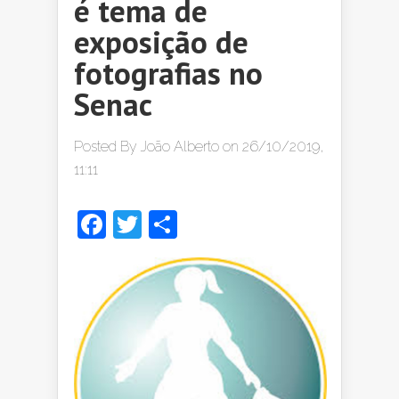
é tema de
exposição de
fotografias no
Senac
Posted By
João Alberto
on 26/10/2019,
11:11
Facebook
Twitter
Share