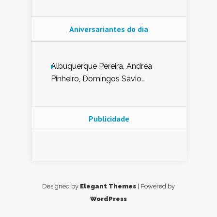
Aniversariantes do dia
Albuquerque Pereira, Andréa
Pinheiro, Domingos Sávio
Mendes, Eduardo Pessoa de
Carvalho, Erika Guerra, Evaldo
Nunes de Sena, Fátima Peixoto,
Publicidade
Glória Pereira, Kátia Mesel,
Marcus Prado, Maria Gorete
Dantas Barreto, Sebastião
Teixeira e Zeca Monteiro.
Designed by
Elegant Themes
| Powered by
WordPress