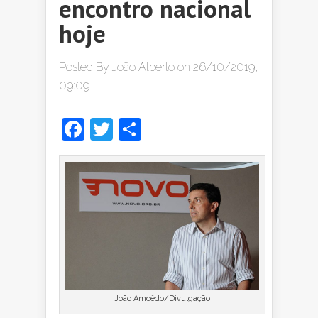
encontro nacional
hoje
Posted By
João Alberto
on 26/10/2019,
09:09
Facebook
Twitter
Share
João Amoêdo/Divulgação