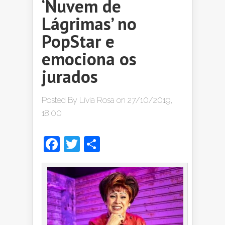
‘Nuvem de
Lágrimas’ no
PopStar e
emociona os
jurados
Posted By
Lívia Rosa
on 27/10/2019,
18:00
Facebook
Twitter
Share