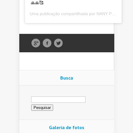
🙏🙏🥰
Uma publicação compartilhada por
NANY PEOPLE
(@n
Busca
Pesquisar
por:
Galeria de fotos