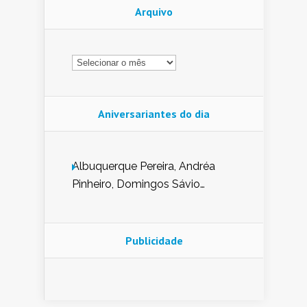
Arquivo
Arquivo
Aniversariantes do dia
Albuquerque Pereira, Andréa
Pinheiro, Domingos Sávio
Mendes, Eduardo Pessoa de
Carvalho, Erika Guerra, Evaldo
Nunes de Sena, Fátima Peixoto,
Publicidade
Glória Pereira, Kátia Mesel,
Marcus Prado, Maria Gorete
Dantas Barreto, Sebastião