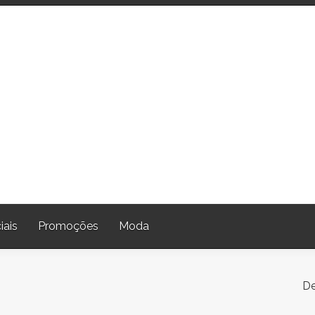
iais
Promoções
Moda
De