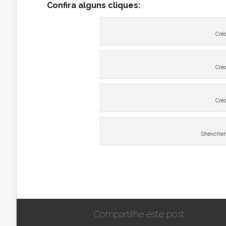
Confira alguns cliques:
Cré
Cré
Cré
Shevchenk
Compartilhe este post