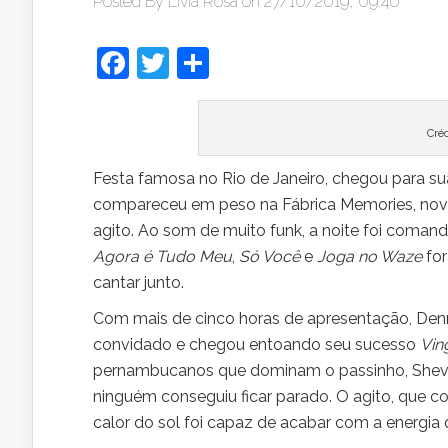
Posted By
Lívia Rosa
on 27/10/2019, 09:40
Facebook
Twitter
Share
Cré
Festa famosa no Rio de Janeiro, chegou para su
compareceu em peso na Fábrica Memories, novo 
agito. Ao som de muito funk, a noite foi comand
Agora é Tudo Meu
,
Só Você
e
Joga no Waze
for
cantar junto.
Com mais de cinco horas de apresentação, Dennis
convidado e chegou entoando seu sucesso
Vin
pernambucanos que dominam o passinho, Shevc
ninguém conseguiu ficar parado. O agito, que c
calor do sol foi capaz de acabar com a energia