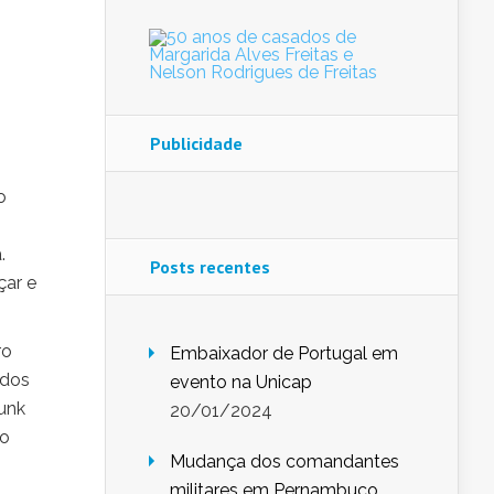
Publicidade
o
.
Posts recentes
çar e
ro
Embaixador de Portugal em
 dos
evento na Unicap
unk
20/01/2024
 o
Mudança dos comandantes
militares em Pernambuco