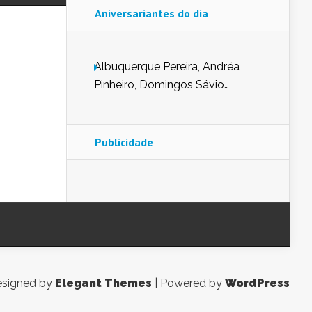
Aniversariantes do dia
Albuquerque Pereira, Andréa
Pinheiro, Domingos Sávio
Mendes, Eduardo Pessoa de
Carvalho, Erika Guerra, Evaldo
Nunes de Sena, Fátima Peixoto,
Publicidade
Glória Pereira, Kátia Mesel,
Marcus Prado, Maria Gorete
Dantas Barreto, Sebastião
Teixeira e Zeca Monteiro.
signed by
Elegant Themes
| Powered by
WordPress