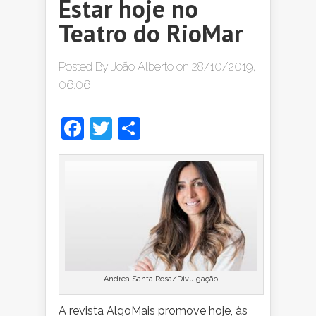
Estar hoje no
Teatro do RioMar
Posted By
João Alberto
on 28/10/2019,
06:06
Facebook
Twitter
Share
Andrea Santa Rosa/Divulgação
A revista AlgoMais promove hoje, às