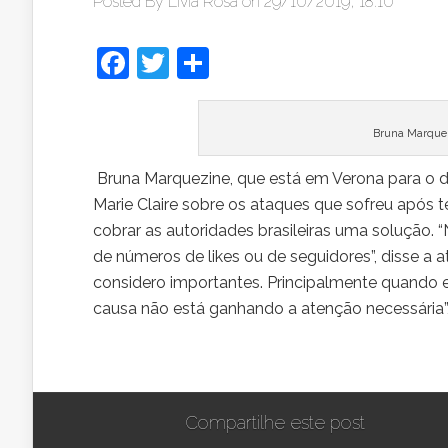
Posted By
Lívia Rosa
on 29/10/2019, 18:10
Facebook
Twitter
Share
Bruna Marquez
Bruna Marquezine, que está em Verona para o des
Marie Claire sobre os ataques que sofreu após 
cobrar as autoridades brasileiras uma solução. 
de números de likes ou de seguidores”, disse a 
considero importantes. Principalmente quando
causa não está ganhando a atenção necessária”
Compartilhe este post