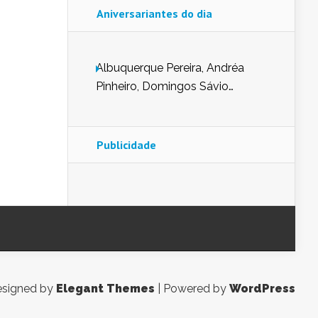
Aniversariantes do dia
Albuquerque Pereira, Andréa
Pinheiro, Domingos Sávio
Mendes, Eduardo Pessoa de
Carvalho, Erika Guerra, Evaldo
Nunes de Sena, Fátima Peixoto,
Publicidade
Glória Pereira, Kátia Mesel,
Marcus Prado, Maria Gorete
Dantas Barreto, Sebastião
Teixeira e Zeca Monteiro.
signed by
Elegant Themes
| Powered by
WordPress