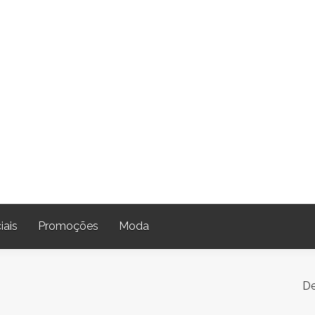
iais
Promoções
Moda
De