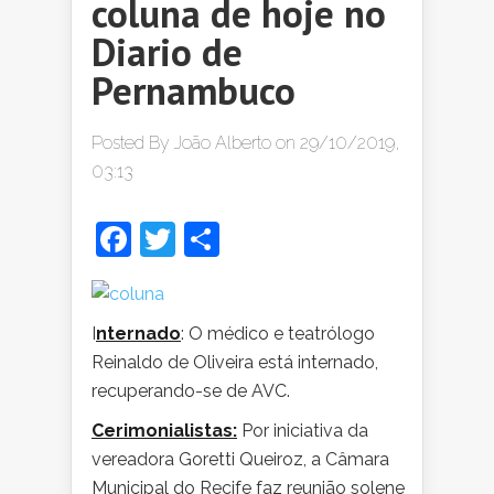
coluna de hoje no
Diario de
Pernambuco
Posted By
João Alberto
on 29/10/2019,
03:13
Facebook
Twitter
Share
I
nternado
: O médico e teatrólogo
Reinaldo de Oliveira está internado,
recuperando-se de AVC.
Cerimonialistas:
Por iniciativa da
vereadora Goretti Queiroz, a Câmara
Municipal do Recife faz reunião solene