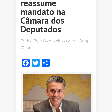
reassume
mandato na
Câmara dos
Deputados
Posted By
João Alberto
on 29/10/2019,
08:08
Facebook
Twitter
Share