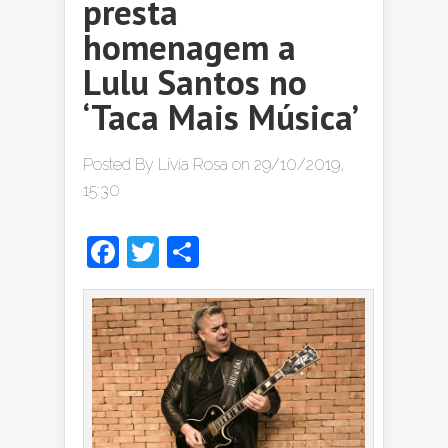
presta
homenagem a
Lulu Santos no
‘Taca Mais Música’
Posted By
Lívia Rosa
on 29/10/2019,
15:30
Facebook
Twitter
Share