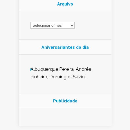
Arquivo
Arquivo
Aniversariantes do dia
Albuquerque Pereira, Andréa
Pinheiro, Domingos Sávio
Mendes, Eduardo Pessoa de
Carvalho, Erika Guerra, Evaldo
Nunes de Sena, Fátima Peixoto,
Publicidade
Glória Pereira, Kátia Mesel,
Marcus Prado, Maria Gorete
Dantas Barreto, Sebastião
Teixeira e Zeca Monteiro.