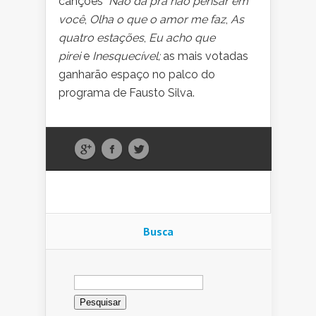
canções
Não dá pra não pensar em
você
,
Olha o que o amor me faz
,
As
quatro estações
,
Eu acho que
pirei
e
Inesquecível;
as mais votadas
ganharão espaço no palco do
programa de Fausto Silva.
Busca
Pesquisar
por: