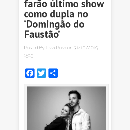
farão último show
como dupla no
‘Domingão do
Faustão’
Posted By
Lívia Rosa
on 31/10/2019,
15:13
Facebook
Twitter
Share