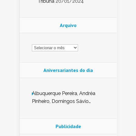
Tribuna
20/01/2024
Arquivo
Arquivo
Aniversariantes do dia
Albuquerque Pereira, Andréa
Pinheiro, Domingos Sávio
Mendes, Eduardo Pessoa de
Carvalho, Erika Guerra, Evaldo
Nunes de Sena, Fátima Peixoto,
Publicidade
Glória Pereira, Kátia Mesel,