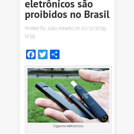
eletrônicos são
proibidos no Brasil
Posted By
João Alberto
on 10/11/2019,
12:59
Facebook
Twitter
Share
Cigarros eletrônicos