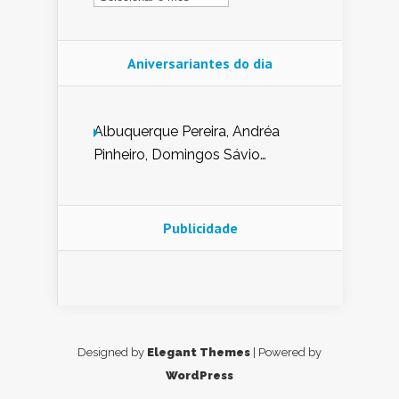
Aniversariantes do dia
Albuquerque Pereira, Andréa
Pinheiro, Domingos Sávio
Mendes, Eduardo Pessoa de
Carvalho, Erika Guerra, Evaldo
Nunes de Sena, Fátima Peixoto,
Publicidade
Glória Pereira, Kátia Mesel,
Marcus Prado, Maria Gorete
Dantas Barreto, Sebastião
Teixeira e Zeca Monteiro.
Designed by
Elegant Themes
| Powered by
WordPress