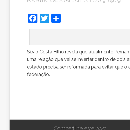
Posted By
João Alberto
on 10/11/2019, 09:09
Facebook
Twitter
Share
Sílvio Costa Filho revela que atualmente Perna
uma relação que vai se inverter dentro de dois a
estado precisa ser reformada para evitar que 
federação.
Compartilhe este post