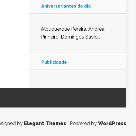
Aniversariantes do dia
Albuquerque Pereira, Andréa
Pinheiro, Domingos Sávio
Mendes, Eduardo Pessoa de
Carvalho, Erika Guerra, Evaldo
Nunes de Sena, Fátima Peixoto,
Publicidade
Glória Pereira, Kátia Mesel,
Marcus Prado, Maria Gorete
Dantas Barreto, Sebastião
Teixeira e Zeca Monteiro.
signed by
Elegant Themes
| Powered by
WordPress