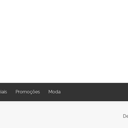
iais
Promoções
Moda
De