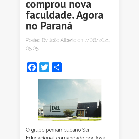
comprou nova
faculdade. Agora
no Paraná
Posted By
João Alberto
on 7/06/2021,
05:05
Facebook
Twitter
Share
O grupo pernambucano Ser
Educacional, comandado por José