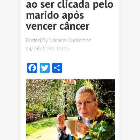
ao ser clicada pelo
marido após
vencer câncer
Posted By
Mariana Queiroz
on
24/06/2022, 12:00
Facebook
Twitter
Share