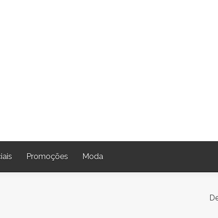
iais
Promoções
Moda
De