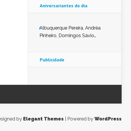
Aniversariantes do dia
Albuquerque Pereira, Andréa
Pinheiro, Domingos Sávio
Mendes, Eduardo Pessoa de
Carvalho, Erika Guerra, Evaldo
Nunes de Sena, Fátima Peixoto,
Publicidade
Glória Pereira, Kátia Mesel,
Marcus Prado, Maria Gorete
Dantas Barreto, Sebastião
Teixeira e Zeca Monteiro.
signed by
Elegant Themes
| Powered by
WordPress