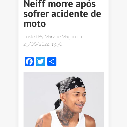
Neiff morre após
sofrer acidente de
moto
Posted By
Mariane Magno
on
29/06/2022, 13:30
Facebook
Twitter
Share