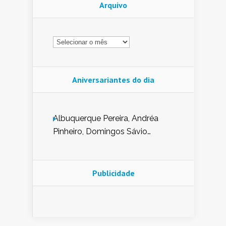
Arquivo
Arquivo
Aniversariantes do dia
Albuquerque Pereira, Andréa
Pinheiro, Domingos Sávio
Mendes, Eduardo Pessoa de
Carvalho, Erika Guerra, Evaldo
Nunes de Sena, Fátima Peixoto,
Publicidade
Glória Pereira, Kátia Mesel,
Marcus Prado, Maria Gorete
Dantas Barreto, Sebastião
Teixeira e Zeca Monteiro.