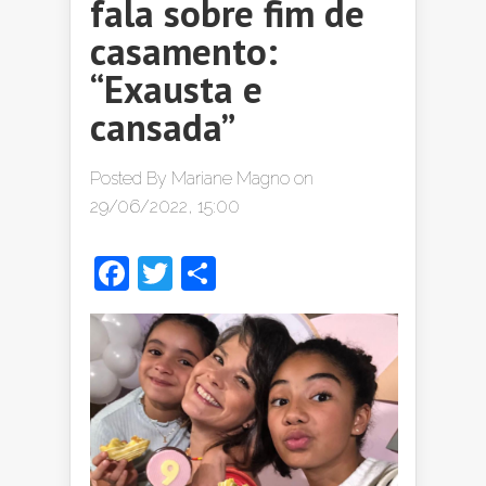
fala sobre fim de
casamento:
“Exausta e
cansada”
Posted By
Mariane Magno
on
29/06/2022, 15:00
Facebook
Twitter
Share