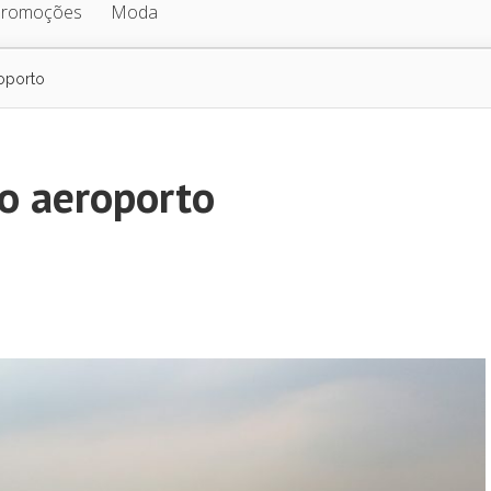
Promoções
Moda
oporto
do aeroporto