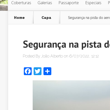
Coberturas
Galerias
Passaporte
Especiais
Home
Capa
Segurança na pista do aer
Segurança na pista 
Posted By
João Alberto
on 6/07/2022, 12:12
Facebook
Twitter
Share