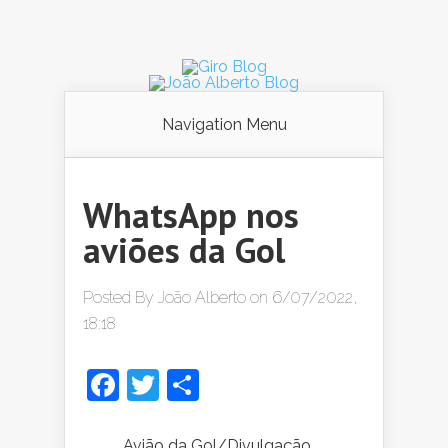
Navigation Menu
WhatsApp nos
aviões da Gol
Posted By
João Alberto
on 6/07/2022,
18:18
Facebook
Twitter
Share
Avião da Gol/Divulgação