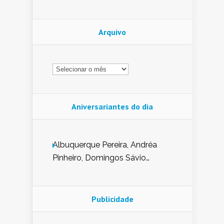
Arquivo
Arquivo
Aniversariantes do dia
Albuquerque Pereira, Andréa
Pinheiro, Domingos Sávio
Mendes, Eduardo Pessoa de
Carvalho, Erika Guerra, Evaldo
Nunes de Sena, Fátima Peixoto,
Publicidade
Glória Pereira, Kátia Mesel,
Marcus Prado, Maria Gorete