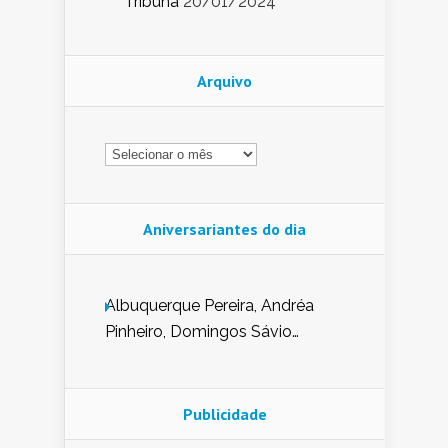
Tribuna
20/01/2024
Arquivo
Arquivo
Aniversariantes do dia
Albuquerque Pereira, Andréa
Pinheiro, Domingos Sávio
Mendes, Eduardo Pessoa de
Carvalho, Erika Guerra, Evaldo
Nunes de Sena, Fátima Peixoto,
Publicidade
Glória Pereira, Kátia Mesel,