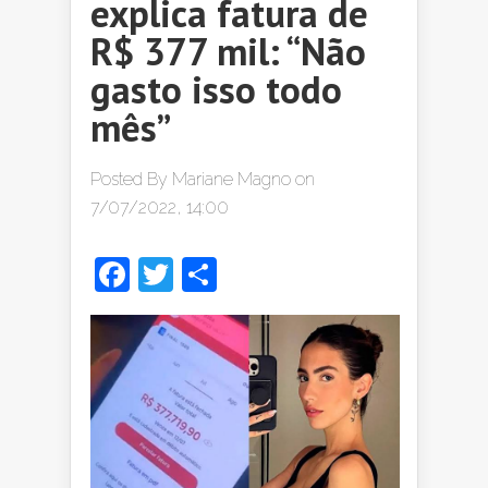
explica fatura de
R$ 377 mil: “Não
gasto isso todo
mês”
Posted By
Mariane Magno
on
7/07/2022, 14:00
Facebook
Twitter
Share