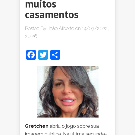
muitos
casamentos
Posted By
João Alberto
on 14/07/2022,
20:26
Facebook
Twitter
Share
Gretchen
abriu o jogo sobre sua
imagem pública. Na última segunda-