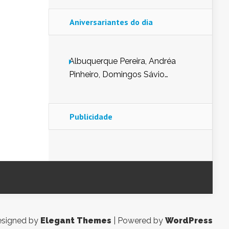
Aniversariantes do dia
Albuquerque Pereira, Andréa
Pinheiro, Domingos Sávio
Mendes, Eduardo Pessoa de
Carvalho, Erika Guerra, Evaldo
Nunes de Sena, Fátima Peixoto,
Publicidade
Glória Pereira, Kátia Mesel,
Marcus Prado, Maria Gorete
Dantas Barreto, Sebastião
Teixeira e Zeca Monteiro.
signed by
Elegant Themes
| Powered by
WordPress