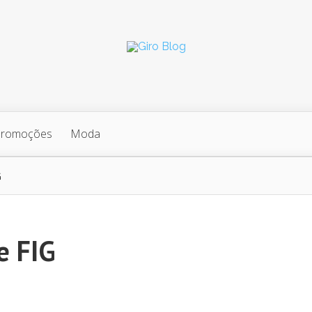
Promoções
Moda
G
e FIG