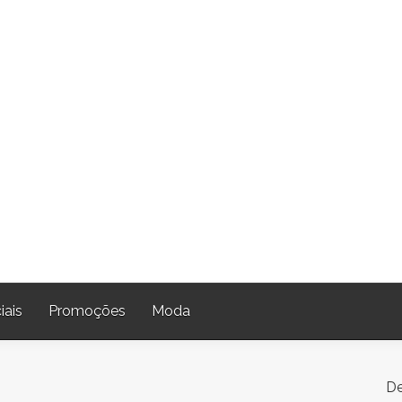
iais
Promoções
Moda
De