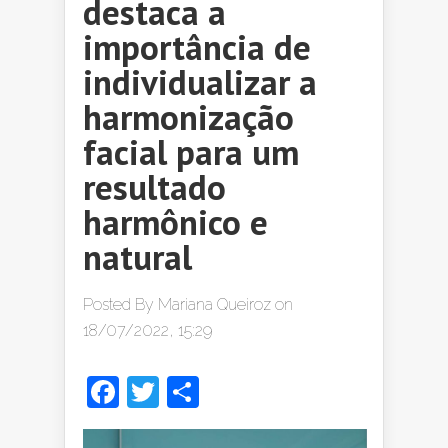
destaca a
importância de
individualizar a
harmonização
facial para um
resultado
harmônico e
natural
Posted By
Mariana Queiroz
on
18/07/2022, 15:29
Facebook
Twitter
Share