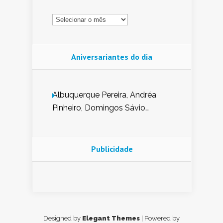
Arquivo
Aniversariantes do dia
Albuquerque Pereira, Andréa
Pinheiro, Domingos Sávio
Mendes, Eduardo Pessoa de
Carvalho, Erika Guerra, Evaldo
Nunes de Sena, Fátima Peixoto,
Publicidade
Glória Pereira, Kátia Mesel,
Marcus Prado, Maria Gorete
Dantas Barreto, Sebastião
Teixeira e Zeca Monteiro.
Designed by
Elegant Themes
| Powered by