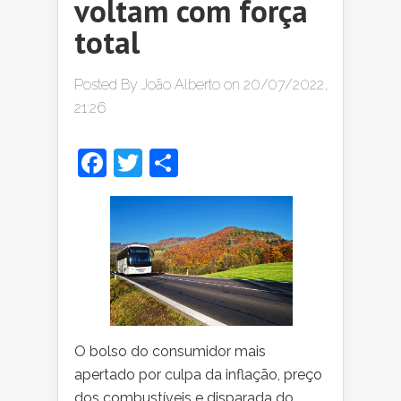
voltam com força
total
Posted By
João Alberto
on 20/07/2022,
21:26
Facebook
Twitter
Share
O bolso do consumidor mais
apertado por culpa da inflação, preço
dos combustíveis e disparada do