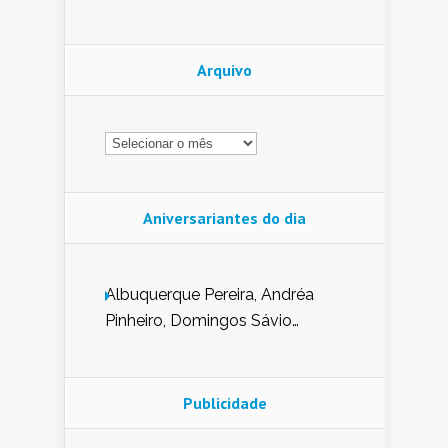
Arquivo
Arquivo
Aniversariantes do dia
Albuquerque Pereira, Andréa
Pinheiro, Domingos Sávio
Mendes, Eduardo Pessoa de
Carvalho, Erika Guerra, Evaldo
Nunes de Sena, Fátima Peixoto,
Publicidade
Glória Pereira, Kátia Mesel,