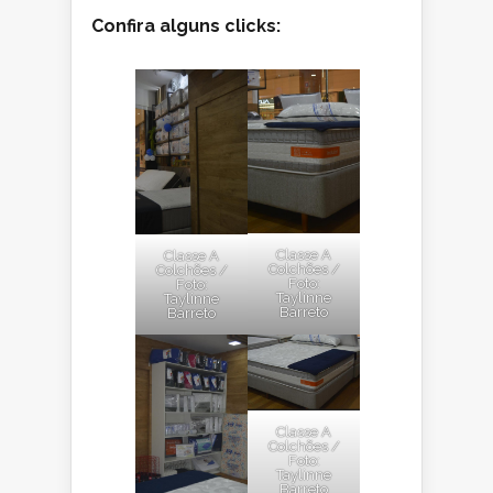
Confira alguns clicks:
Classe A
Classe A
Colchões /
Colchões /
Foto:
Foto:
Taylinne
Taylinne
Barreto
Barreto
Classe A
Colchões /
Foto:
Taylinne
Barreto