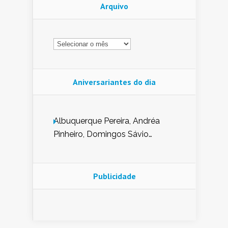
Arquivo
Arquivo
Aniversariantes do dia
Albuquerque Pereira, Andréa
Pinheiro, Domingos Sávio
Mendes, Eduardo Pessoa de
Carvalho, Erika Guerra, Evaldo
Nunes de Sena, Fátima Peixoto,
Publicidade
Glória Pereira, Kátia Mesel,
Marcus Prado, Maria Gorete
Dantas Barreto, Sebastião
Teixeira e Zeca Monteiro.