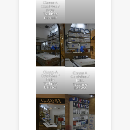
Classe A
Colchões /
Foto:
Taylinne
Barreto
Classe A
Classe A
Colchões /
Colchões /
Foto:
Foto:
Taylinne
Taylinne
Barreto
Barreto