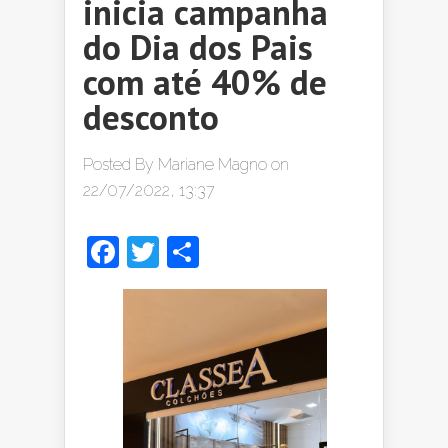
inicia campanha
do Dia dos Pais
com até 40% de
desconto
Posted By
Mariane Magno
on
22/07/2022, 13:37
Facebook
Twitter
Share