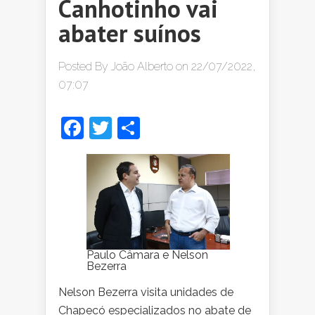
Canhotinho vai
abater suínos
Posted By
João Alberto
on 22/07/2022,
07:07
Facebook
Twitter
Share
Paulo Câmara e Nelson
Bezerra
Nelson Bezerra visita unidades de
Chapecó especializados no abate de