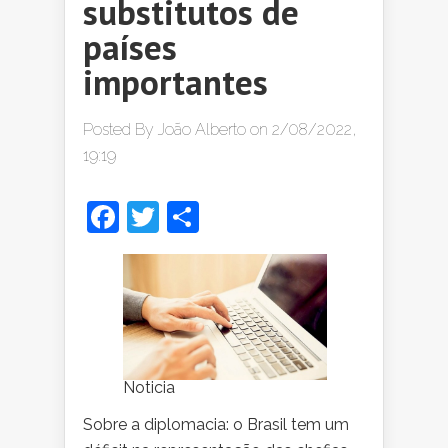
substitutos de
países
importantes
Posted By
João Alberto
on 2/08/2022,
19:19
Facebook
Twitter
Share
Noticia
Sobre a diplomacia: o Brasil tem um