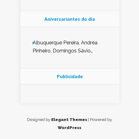
Aniversariantes do dia
Albuquerque Pereira, Andréa
Pinheiro, Domingos Sávio
Mendes, Eduardo Pessoa de
Carvalho, Erika Guerra, Evaldo
Nunes de Sena, Fátima Peixoto,
Publicidade
Glória Pereira, Kátia Mesel,
Marcus Prado, Maria Gorete
Dantas Barreto, Sebastião
Teixeira e Zeca Monteiro.
Designed by
Elegant Themes
| Powered by
WordPress