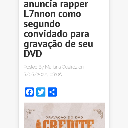
anuncia rapper
L7nnon como
segundo
convidado para
gravação de seu
DVD
Posted By
Mariana Queiroz
on
8/08/2022, 08:06
Facebook
Twitter
Share