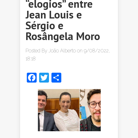
“elogios” entre
Jean Louis e
Sérgio e
Rosângela Moro
Posted By
João Alberto
on 9/08/2022,
18:18
Facebook
Twitter
Share