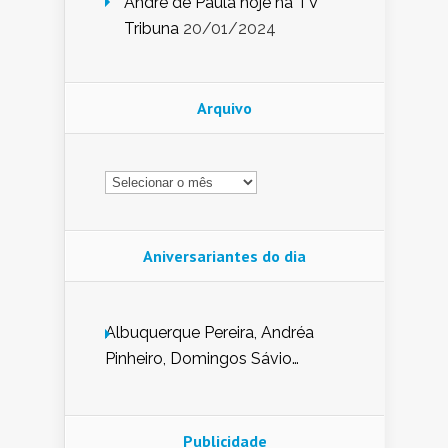
André de Paula hoje na TV
Tribuna
20/01/2024
Arquivo
Arquivo
Aniversariantes do dia
Albuquerque Pereira, Andréa
Pinheiro, Domingos Sávio
Mendes, Eduardo Pessoa de
Carvalho, Erika Guerra, Evaldo
Nunes de Sena, Fátima Peixoto,
Publicidade