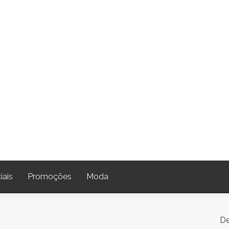
iais
Promoções
Moda
De