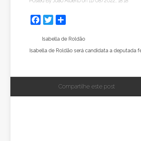
Posted By
João Alberto
on 11/08/2022, 18:18
Facebook
Twitter
Share
Isabella de Roldão
Isabella de Roldão será candidata a deputada 
Compartilhe este post