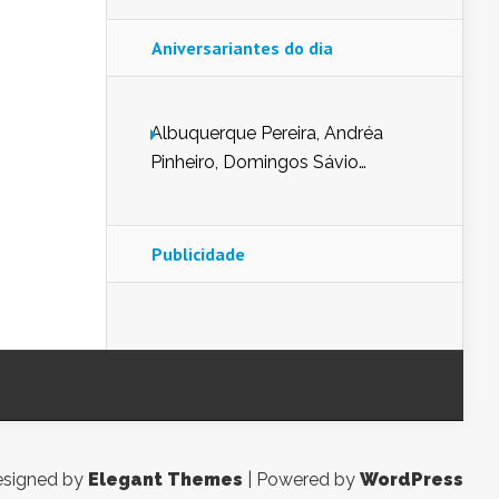
Aniversariantes do dia
Albuquerque Pereira, Andréa
Pinheiro, Domingos Sávio
Mendes, Eduardo Pessoa de
Carvalho, Erika Guerra, Evaldo
Nunes de Sena, Fátima Peixoto,
Publicidade
Glória Pereira, Kátia Mesel,
Marcus Prado, Maria Gorete
Dantas Barreto, Sebastião
Teixeira e Zeca Monteiro.
signed by
Elegant Themes
| Powered by
WordPress