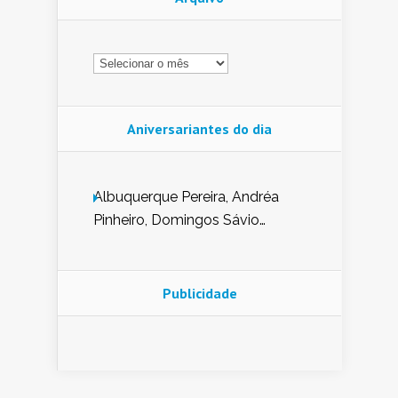
Arquivo
Aniversariantes do dia
Albuquerque Pereira, Andréa
Pinheiro, Domingos Sávio
Mendes, Eduardo Pessoa de
Carvalho, Erika Guerra, Evaldo
Nunes de Sena, Fátima Peixoto,
Publicidade
Glória Pereira, Kátia Mesel,
Marcus Prado, Maria Gorete
Dantas Barreto, Sebastião
Teixeira e Zeca Monteiro.