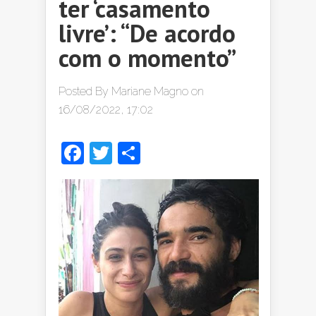
ter ‘casamento
livre’: “De acordo
com o momento”
Posted By
Mariane Magno
on
16/08/2022, 17:02
Facebook
Twitter
Share