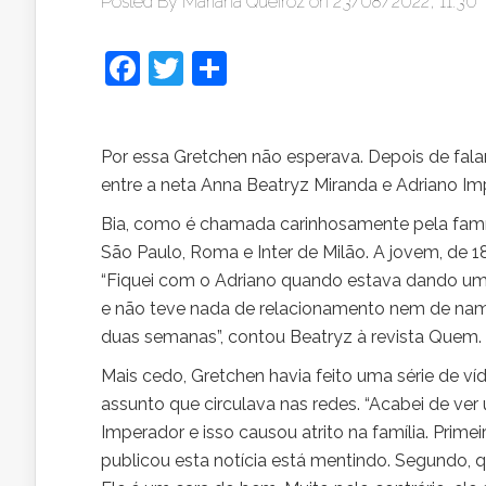
Posted By
Mariana Queiroz
on 23/08/2022, 11:30
Facebook
Twitter
Share
Por essa Gretchen não esperava. Depois de fal
entre a neta Anna Beatryz Miranda e Adriano Imp
Bia, como é chamada carinhosamente pela famíli
São Paulo, Roma e Inter de Milão. A jovem, de 18
“Fiquei com o Adriano quando estava dando u
e não teve nada de relacionamento nem de nam
duas semanas”, contou Beatryz à revista Quem.
Mais cedo, Gretchen havia feito uma série de v
assunto que circulava nas redes. “Acabei de ver
Imperador e isso causou atrito na família. Prime
publicou esta notícia está mentindo. Segundo, 