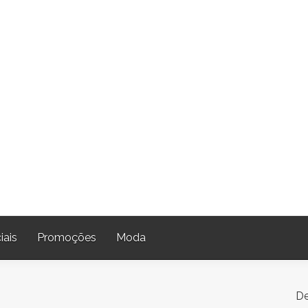
iais
Promoções
Moda
De