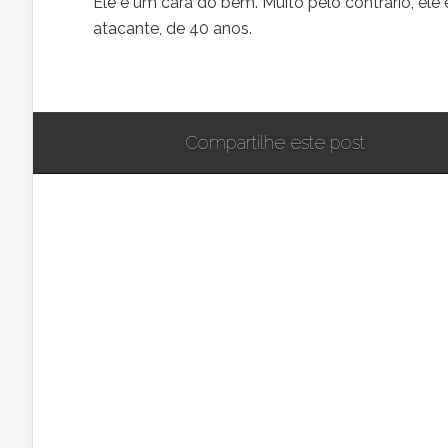
Ele é um cara do bem. Muito pelo contrário, ele
atacante, de 40 anos.
Compartilhe este post