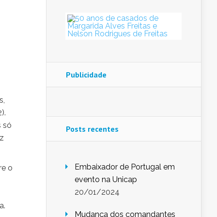
Publicidade
s,
).
 só
Posts recentes
az
Embaixador de Portugal em
re o
evento na Unicap
20/01/2024
a.
Mudança dos comandantes