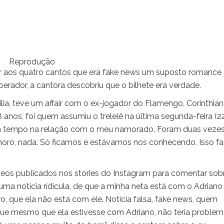
Reprodução
ar aos quatro cantos que era fake news um suposto romance
erador, a cantora descobriu que o bilhete era verdade.
a, teve um affair com o ex-jogador do Flamengo, Corinthian
 anos, foi quem assumiu o trelelê na última segunda-feira (22
m tempo na relação com o meu namorado. Foram duas vezes
oro, nada. Só ficamos e estávamos nos conhecendo. Isso f
ídeos publicados nos stories do Instagram para comentar sob
 uma notícia rídicula, de que a minha neta está com o Adriano
iro, que ela não está com ele. Notícia falsa, fake news, quem
que mesmo que ela estivesse com Adriano, não teria problem