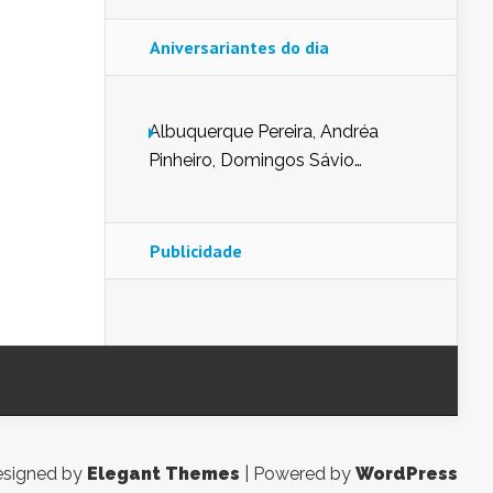
Aniversariantes do dia
Albuquerque Pereira, Andréa
Pinheiro, Domingos Sávio
Mendes, Eduardo Pessoa de
Carvalho, Erika Guerra, Evaldo
Nunes de Sena, Fátima Peixoto,
Publicidade
Glória Pereira, Kátia Mesel,
Marcus Prado, Maria Gorete
Dantas Barreto, Sebastião
Teixeira e Zeca Monteiro.
signed by
Elegant Themes
| Powered by
WordPress