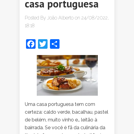
casa portuguesa
Posted By
João Alberto
on 24/08/2022,
18:18
Facebook
Twitter
Share
Uma casa portuguesa tem com
certeza: caldo verde, bacalhau, pastel
de belém, muito vinho e… leitão à
bairrada. Se você é fã da culinária da