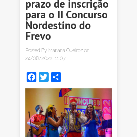
prazo de inscrição
para o II Concurso
Nordestino do
Frevo
Posted By
Mariana Queiroz
on
24/08/2022, 11:07
Facebook
Twitter
Share