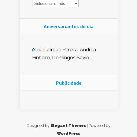
Arquivo
Aniversariantes do dia
Albuquerque Pereira, Andréa
Pinheiro, Domingos Sávio
Mendes, Eduardo Pessoa de
Carvalho, Erika Guerra, Evaldo
Nunes de Sena, Fátima Peixoto,
Publicidade
Glória Pereira, Kátia Mesel,
Marcus Prado, Maria Gorete
Dantas Barreto, Sebastião
Teixeira e Zeca Monteiro.
Designed by
Elegant Themes
| Powered by
WordPress